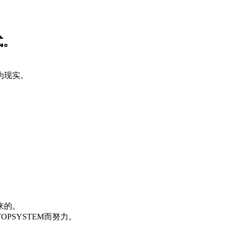
为现实。
。
来的。
T
O
P
S
Y
S
T
E
M
而努力。