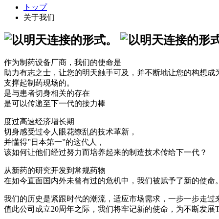
トップ
关于我们
作为制药设备厂商，我们的使命是
助力有志之士，让您的明天触手可及，并不断地让您的构想成
支撑起制药现场的。
是与患者切身相关的存在
是可以传递至下一代的接力棒
度过高速经济增长期
切身感受过令人眼花缭乱的技术革新，
并懂得”日本第一”的这代人，
该如何让他们经过努力而培养起来的制造技术传给下一代？
从新药的研究开发到常规药物
在如今直面国内外未曾有过的危机中，我们被赋予了新的使命
我们的历史是紧跟时代的潮流，适应市场需求，一步一步走过
值此公司成立
20
周年之际，我们将牢记新的使命，为不断发展