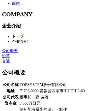
簡体
COMPANY
企业介绍
トップ
企业介绍
公司概要
沿革
交通
公司概要
公司名称
TOPSYSTEM股份有限公司
地址
〒793-0003 爱媛县西条市HIUCHI3-60
公司代表
董事长 森 达雄
资本金
3,000万日元
制药配液系统的设计・制作