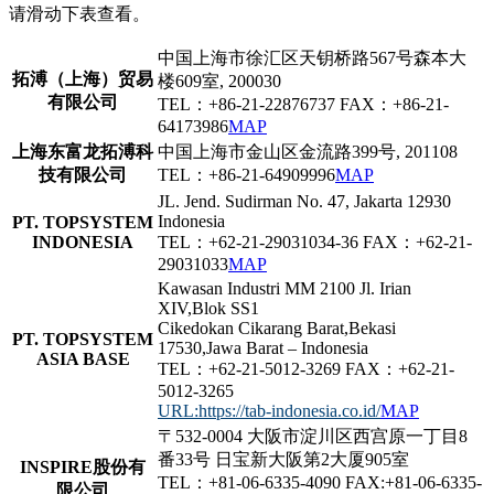
请滑动下表查看。
中国上海市徐汇区天钥桥路567号森本大
拓溥（上海）贸易
楼609室, 200030
有限公司
TEL：+86-21-22876737 FAX：+86-21-
64173986
MAP
上海东富龙拓溥科
中国上海市金山区金流路399号, 201108
技有限公司
TEL：+86-21-64909996
MAP
JL. Jend. Sudirman No. 47, Jakarta 12930
Indonesia
PT. TOPSYSTEM
INDONESIA
TEL：+62-21-29031034-36 FAX：+62-21-
29031033
MAP
Kawasan Industri MM 2100 Jl. Irian
XIV,Blok SS1
Cikedokan Cikarang Barat,Bekasi
PT. TOPSYSTEM
17530,Jawa Barat – Indonesia
ASIA BASE
TEL：+62-21-5012-3269 FAX：+62-21-
5012-3265
URL:https://tab-indonesia.co.id/
MAP
〒532-0004 大阪市淀川区西宫原一丁目8
番33号 日宝新大阪第2大厦905室
INSPIRE股份有
TEL：+81-06-6335-4090 FAX:+81-06-6335-
限公司