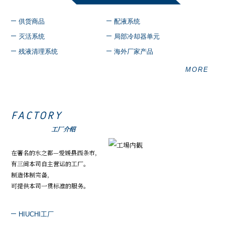
供货商品
配液系统
灭活系统
局部冷却器单元
残液清理系统
海外厂家产品
MORE
FACTORY
工厂介绍
在著名的水之都—爱媛县西条市，
有三间本司自主营运的工厂。
制造体制完备，
可提供本司一贯标准的服务。
HIUCHI工厂